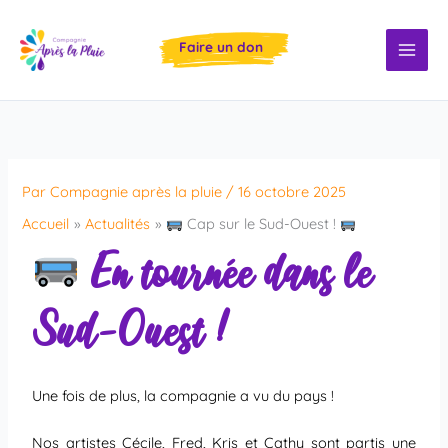
Aller
au
Faire un don
contenu
Par
Compagnie après la pluie
/
16 octobre 2025
Accueil
Actualités
Cap sur le Sud-Ouest !
En tournée dans le
Sud-Ouest !
Une fois de plus, la compagnie a vu du pays !
Nos artistes Cécile, Fred, Kris et Cathy sont partis une