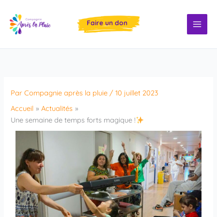
Aller
au
Faire un don
contenu
Par
Compagnie après la pluie
/
10 juillet 2023
Accueil
Actualités
Une semaine de temps forts magique !