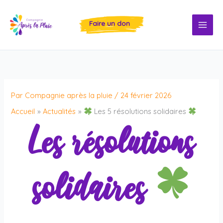
Aller
au
Faire un don
contenu
Par
Compagnie après la pluie
/
24 février 2026
Accueil
Actualités
Les 5 résolutions solidaires
Les résolutions
solidaires