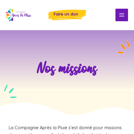
Aller
au
Faire un don
contenu
Nos missions
La Compagnie Après la Pluie s’est donné pour missions