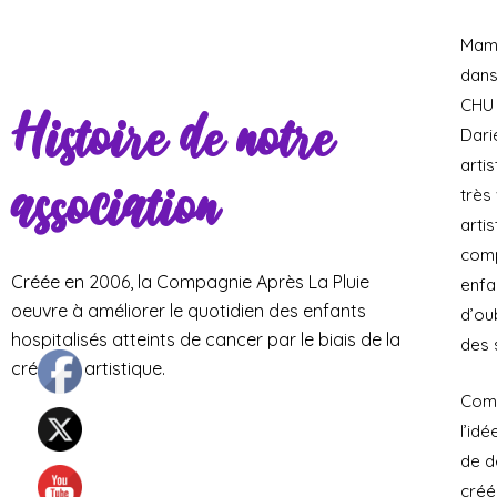
Mama
dans
CHU 
Histoire de notre
Dari
arti
association
très
arti
comp
Créée en 2006, la Compagnie Après La Pluie
enfa
oeuvre à améliorer le quotidien des enfants
d’ou
hospitalisés atteints de cancer par le biais de la
des 
création artistique.
Comé
l’id
de d
créé