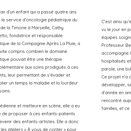
n d’un enfant qui a passé quatre ans
 le service d’oncologie pédiatrique du
C’est ainsi qu
de la Timone à Marseille, Cathy
vu le jour en p
etto, fondatrice et responsable
équipes soign
stique de la Compagnie Après La Pluie, a
Professeur Be
 vite compris combien le domaine
accompagne le
stique pouvait être une thérapie
hospitalisés e
lémentaire aux soins prodigués à ces
parole, une bu
nts, leur permettant de s’évader et
Ce projet n’a 
blier un temps la maladie et la lourdeur
développer, se 
soins.
d’année en an
rencontré aupr
dienne et metteure en scène, elle a eu
familles, et c
ée de proposer à ces enfants-patients
evenir des enfants-artistes. Elle a donc
 les ateliers « À vous de conter » pour