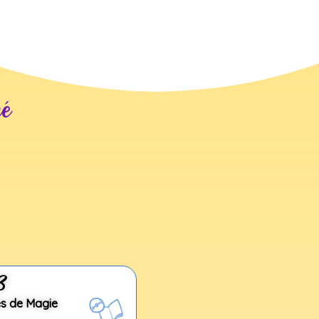
né
3
es de Magie