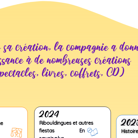
 sa création, la compagnie a don
ssance à de nombreuses créations
pectacles, livres, coffrets, CD)
2024
202
Ribouldingues et
autres
voyage
fiestas
En
Histoir