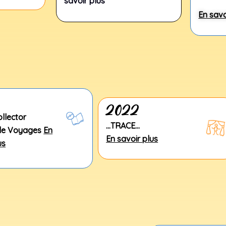
savoir plus
En savo
2022
ollector
…TRACE…
de
Voyages
En
En savoir plus
us